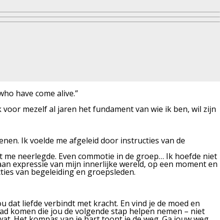
who have come alive.”
k voor mezelf al jaren het fundament van wie ik ben, wil zijn
enen. Ik voelde me afgeleid door instructies van de
aast me neerlegde. Even commotie in de groep… Ik hoefde niet
 aan expressie van mijn innerlijke wereld, op een moment en
cties van begeleiding en groepsleden.
 dat liefde verbindt met kracht. En vind je de moed en
pad komen die jou de volgende stap helpen nemen – niet
wat. Het kompas van je hart toont je de weg. Ga jouw weg,