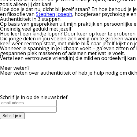
zoals alleen jij dat kan!
Hoe doe je dat nu, dicht bij jezelf staan?
En hoe behoud je je 
en filosofie van
Stephen Joseph
, hoogleraar psychologie en
Authenticiteit in 3 stappen
Op basis van gesprekken uit mijn praktijk en persoonlijke er
Oneindig veel geduld met jezelf
Hoe leert een kindje lopen? Door keer op keer te proberen –
Die jonge delen in jou voelen zich veilig om te groeien wann
keer weer rechtop staat, met milde blik naar jezelf kijkt en 
Wanneer je spanning in je lichaam voelt – ga even zitten of l
gespannen plek masseren of ademen met wat je voelt.
Vertel een vertrouwde vriend(in) die mild en oordeelvrij kan
Meer weten?
Meer weten over authenticiteit of heb je hulp nodig om dicht
Schrijf je in op de nieuwsbrief