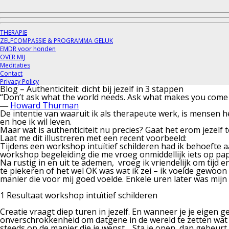
THERAPIE
ZELFCOMPASSIE & PROGRAMMA GELUK
EMDR voor honden
OVER MIJ
Meditaties
Contact
Privacy Policy
Blog – Authenticiteit: dicht bij jezelf in 3 stappen
“Don’t ask what the world needs. Ask what makes you come a
―
Howard Thurman
De
intentie
van waaruit ik als therapeute werk, is mensen 
en hoe ik wil leven.
Maar wat is
authenticiteit
nu precies? Gaat het erom jezelf 
Laat me dit illustreren met een recent voorbeeld:
Tijdens een workshop intuïtief schilderen had ik behoefte aa
workshop begeleiding die me vroeg onmiddellijk iets op papi
Na rustig in en uit te ademen, vroeg ik vriendelijk om tijd
te piekeren of het wel OK was wat ik zei – ik voelde gewoon
manier die voor mij goed voelde. Enkele uren later was mijn 
1 Resultaat workshop intuïtief schilderen
Creatie vraagt diep turen in jezelf.
En wanneer je je eigen ge
onverschrokkenheid om datgene in de wereld te zetten wat j
steeds op de manier die je wenst… Sta je open, dan gebeurt