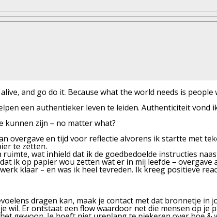
live, and go do it. Because what the world needs is people 
helpen een
authentieker leven
te leiden. Authenticiteit vond i
te kunnen zijn – no matter what?
n overgave en tijd voor reflectie alvorens ik startte met tek
er te zetten.
 en ruimte, wat inhield dat ik de goedbedoelde instructies n
 dat ik op papier wou zetten wat er in mij leefde – overgave
werk klaar – en was ik heel tevreden. Ik kreeg positieve rea
voelens dragen kan, maak je contact met dat bronnetje in jou
e wil. Er ontstaat een flow waardoor net die mensen op je 
 het gewoon. Je hoeft niet urenlang te piekeren over hoe & 